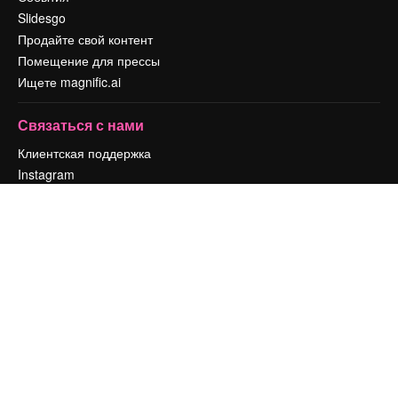
Slidesgo
Продайте свой контент
Помещение для прессы
Ищете magnific.ai
Связаться с нами
Клиентская поддержка
Instagram
YouTube
LinkedIn
TikTok
Discord
X
Reddit
Copyright © 2010-
2026
Freepik Company S.L.U.
Все права защищены
.