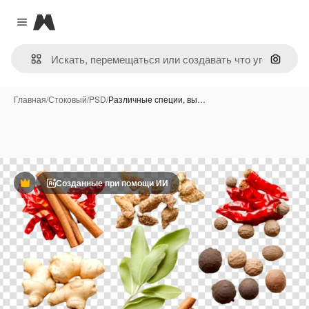
Magnific
Close menu
Поиск 
Главная
/
Стоковый
/
PSD
/
Различные специи, вы…
Созданные при помощи ИИ
Премиум