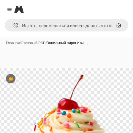
Magnific
Close menu
Поиск 
Главная
/
Стоковый
/
PSD
/
Ванильный пирог с ви…
Премиум