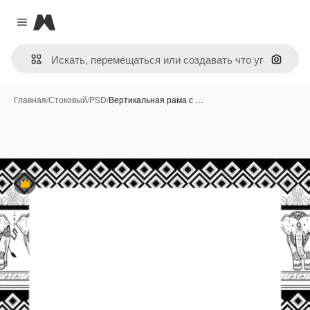
Magnific
Close menu
Поиск 
Главная
/
Стоковый
/
PSD
/
Вертикальная рама с …
Премиум