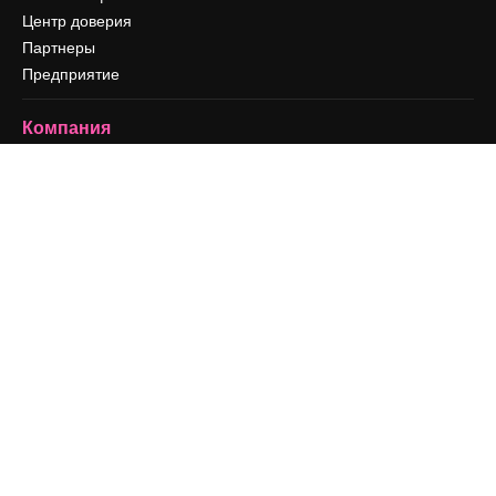
Центр доверия
Партнеры
Предприятие
Компания
Цены
О нас
Reviews
Вакансии
Поиск тенденций
Блог
События
Slidesgo
Продайте свой контент
Помещение для прессы
Ищете magnific.ai
Связаться с нами