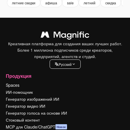
летние скидки
афиша
sale
летний
скидка
по
Креативная платформа для создания ваших лучших работ.
Более 1 миллиона подписчиков среди креаторов,
предприятий, агентств и студий.
Pусский
Продукция
Spaces
ИИ-помощник
Генератор изображений ИИ
Генератор видео ИИ
Генератор голоса на основе ИИ
Стоковый контент
MCP для Claude/ChatGPT
Новое