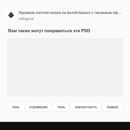
Премиум логотип vezura на белой бумаге с тисненым эффектом и веткой сосны
rofingund
Вам также могут понравиться эти PSD
тень
отражение
тень
элегантность
бумага
п