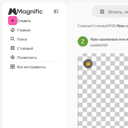
Создать
Главная
/
Стоковый
/
PSD
/
Ярко 
Главная
Поиск
Ярко оранжевая или 
zs4690093
Стоковый
Посмотреть
Премиум
Все инструменты