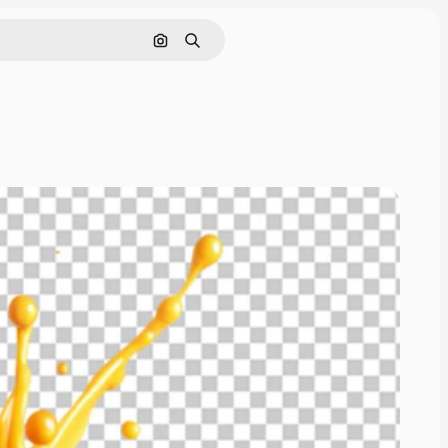
Поиск по изображению
Поиск