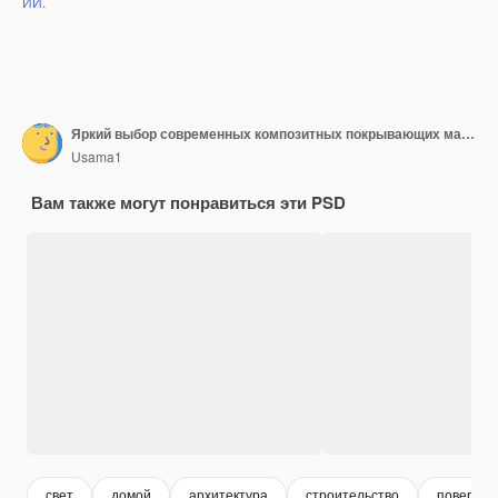
ИИ.
Яркий выбор современных композитных покрывающих материалов, отображаемых в естественном свете для наружных ремонтных проектов на белом или прозрачном фоне PNG
Usama1
Вам также могут понравиться эти PSD
свет
домой
архитектура
строительство
поверхно