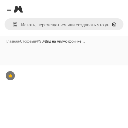
Magnific
Close menu
Поиск 
Главная
/
Стоковый
/
PSD
/
Вид на милую коричне…
Премиум