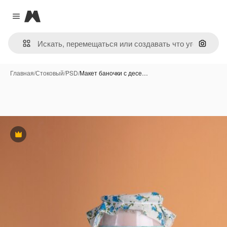
Magnific
Close menu
Поиск 
Главная
/
Стоковый
/
PSD
/
Макет баночки с десе…
Премиум