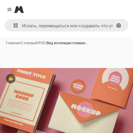
Magnific
Close menu
Поиск 
Главная
/
Стоковый
/
PSD
/
Вид коллекции плаваю…
Премиум