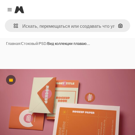
Magnific
Close menu
Поиск 
Главная
/
Стоковый
/
PSD
/
Вид коллекции плаваю…
Премиум