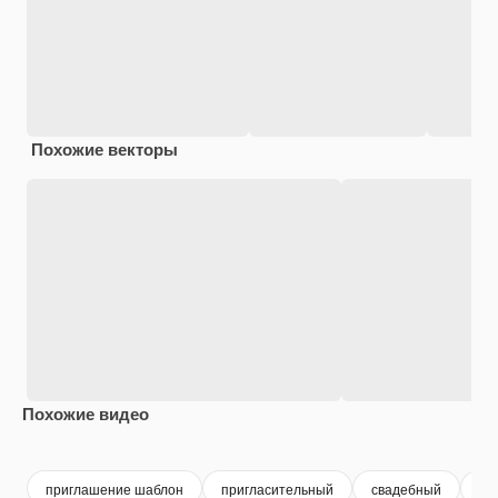
Похожие векторы
Похожие видео
Premium
Premium
Premium
Premium
приглашение шаблон
пригласительный
свадебный
ди