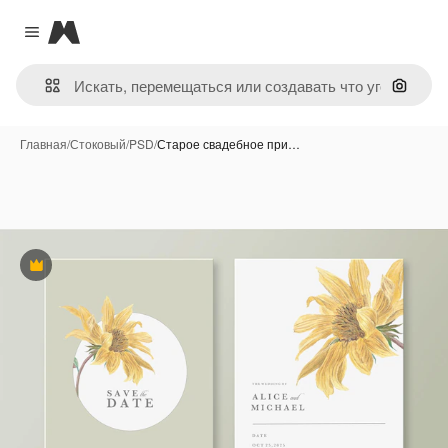
Magnific
Close menu
Поиск 
Главная
/
Стоковый
/
PSD
/
Старое свадебное при…
Премиум