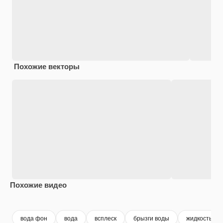
Похожие векторы
Похожие видео
Premium
Premium
Premium
Premium
вода фон
вода
всплеск
брызги воды
жидкость