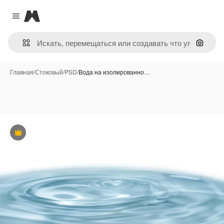
Magnific
Close menu
Поиск 
Главная
/
Стоковый
/
PSD
/
Вода на изолированно…
Премиум