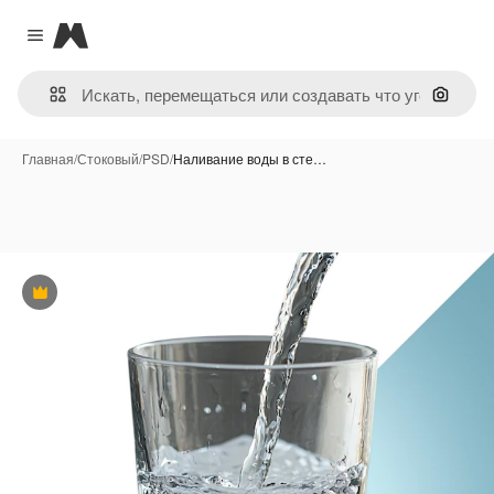
Magnific
Close menu
Поиск 
Главная
/
Стоковый
/
PSD
/
Наливание воды в сте…
Премиум