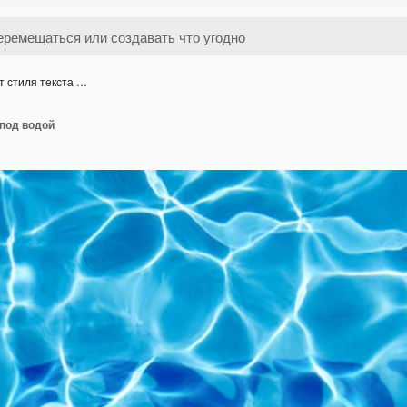
 стиля текста …
 под водой