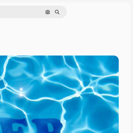
Поиск по изображению
Поиск