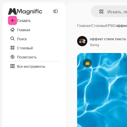
Создать
Главная
/
Стоковый
/
PSD
/
эффект
Главная
Поиск
эффект стиля текста
Torroy
Стоковый
Посмотреть
Премиум
Все инструменты