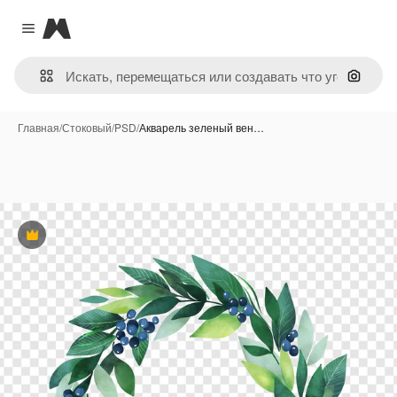
Magnific
Close menu
Поиск 
Главная
/
Стоковый
/
PSD
/
Акварель зеленый вен…
Премиум