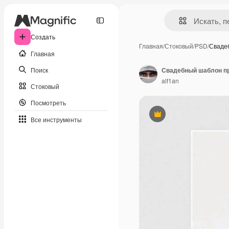
Создать
Главная
/
Стоковый
/
PSD
/
Сваде
Главная
Поиск
Свадебный шаблон п
alf1an
Стоковый
Посмотреть
Премиум
Все инструменты