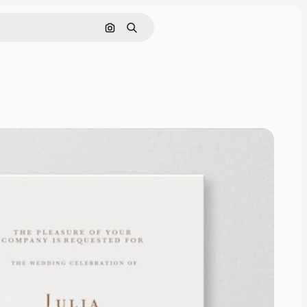
Поиск по изображению
Поиск