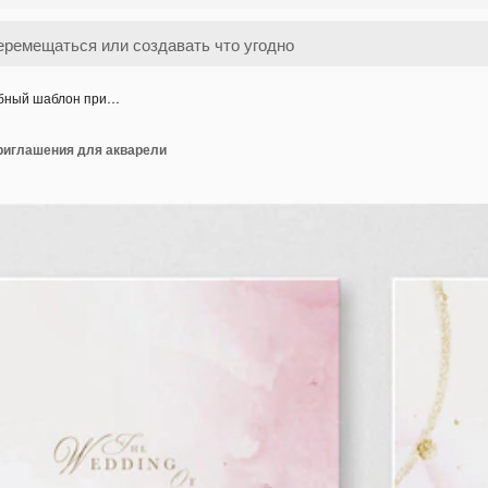
бный шаблон при…
риглашения для акварели