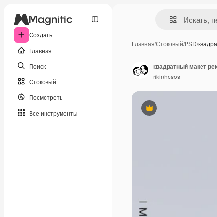
Создать
Главная
/
Стоковый
/
PSD
/
квадр
Главная
Поиск
квадратный макет ре
rikinhosos
Стоковый
Посмотреть
Премиум
Все инструменты