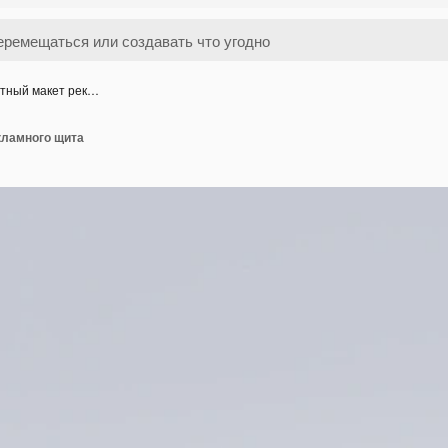
атный макет рек…
кламного щита