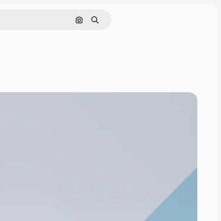
Поиск по изображению
Поиск