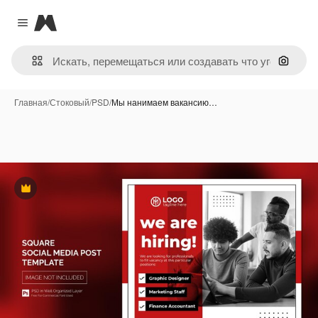
Magnific
Close menu
Поиск 
Главная
/
Стоковый
/
PSD
/
Мы нанимаем вакансию…
Премиум