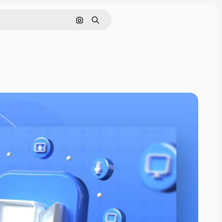
Поиск по изображению
Поиск