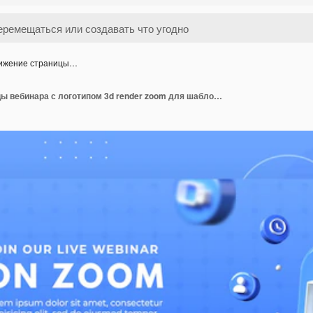
ижение страницы…
Продвижение страницы вебинара с логотипом 3d render zoom для шаблона обложки Facebook