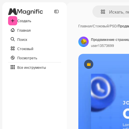
Создать
Главная
/
Стоковый
/
PSD
/
Продв
Главная
Поиск
user13573699
Стоковый
Посмотреть
Премиум
Все инструменты