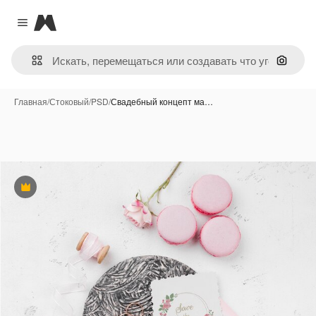
Magnific
Close menu
Поиск 
Главная
/
Стоковый
/
PSD
/
Свадебный концепт ма…
Премиум