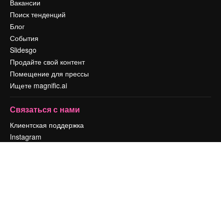
Вакансии
Поиск тенденций
Блог
События
Slidesgo
Продайте свой контент
Помещение для прессы
Ищете magnific.ai
Связаться с нами
Клиентская поддержка
Instagram
YouTube
LinkedIn
TikTok
Discord
X
Reddit