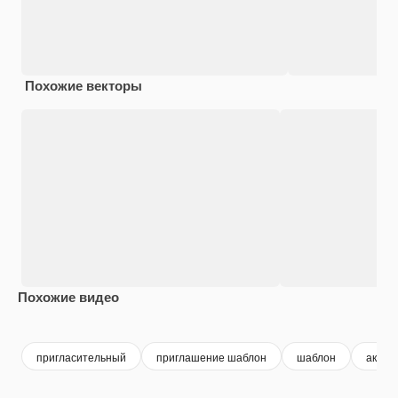
Похожие векторы
Похожие видео
Premium
Premium
Premium
Premium
Сгенериров
пригласительный
приглашение шаблон
шаблон
аквар