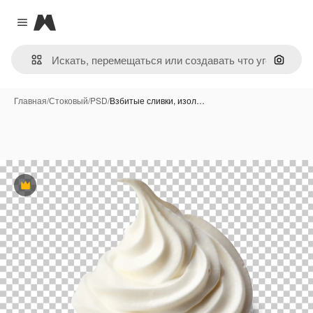
Magnific
Close menu
Поиск 
Главная
/
Стоковый
/
PSD
/
Взбитые сливки, изол…
Премиум