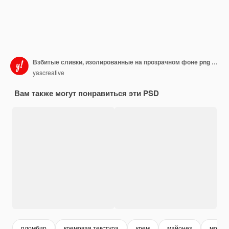
Взбитые сливки, изолированные на прозрачном фоне png psd
yascreative
Вам также могут понравиться эти PSD
пломбир
кремовая текстура
крем
майонез
морож