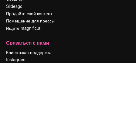
Slidesgo
Продайте свой контент
Помещение для прессы
Ищете magnific.ai
Связаться с нами
Клиентская поддержка
Instagram
YouTube
LinkedIn
TikTok
Discord
X
Reddit
Copyright © 2010-
2026
Freepik Company S.L.U.
Все права защищены
.