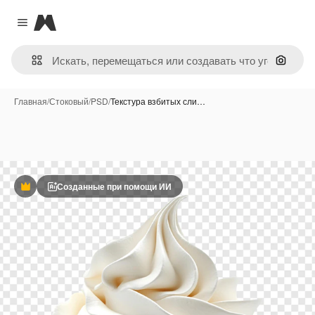
Magnific
Close menu
Поиск 
Главная
/
Стоковый
/
PSD
/
Текстура взбитых сли…
Созданные при помощи ИИ
Премиум