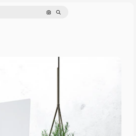
Поиск по изображению
Поиск