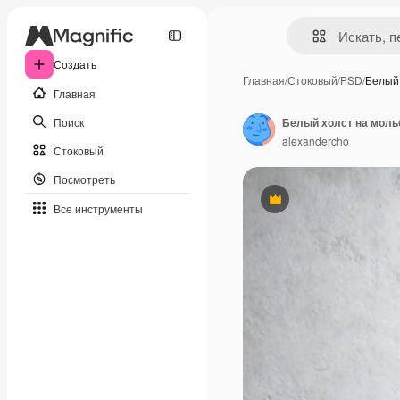
Создать
Главная
/
Стоковый
/
PSD
/
Белый
Главная
Поиск
Белый холст на моль
alexandercho
Стоковый
Посмотреть
Премиум
Все инструменты