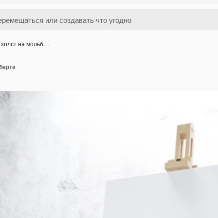
 холст на мольб…
берте