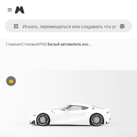
Magnific
Close menu
Поиск 
Главная
/
Стоковый
/
PSD
/
Белый автомобиль изо…
Премиум