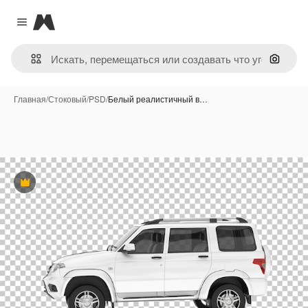
Magnific
Close menu
Поиск 
Главная
/
Стоковый
/
PSD
/
Белый реалистичный в…
Премиум