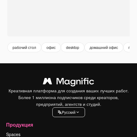
рабочий стол
офис
desktop
домашний офис
пись
Креативная платформа для создания ваших лучших работ.
Более 1 миллиона подписчиков среди креаторов,
предприятий, агентств и студий.
Pусский
Продукция
Spaces