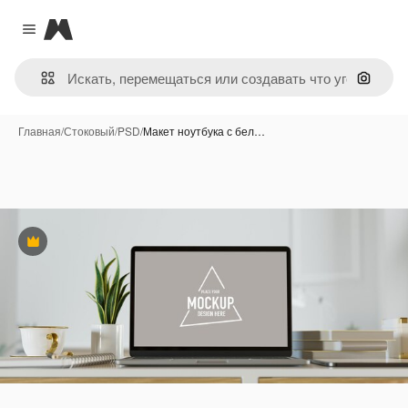
Magnific
Close menu
Поиск 
Главная
/
Стоковый
/
PSD
/
Макет ноутбука с бел…
Премиум