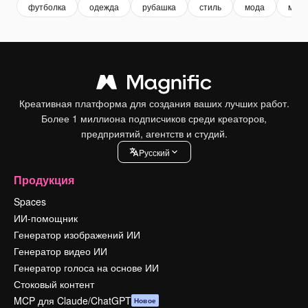
футболка
одежда
рубашка
стиль
мода
мода
Креативная платформа для создания ваших лучших работ.
Более 1 миллиона подписчиков среди креаторов,
предприятий, агентств и студий.
Pусский
Продукция
Spaces
ИИ-помощник
Генератор изображений ИИ
Генератор видео ИИ
Генератор голоса на основе ИИ
Стоковый контент
MCP для Claude/ChatGPT
Новое