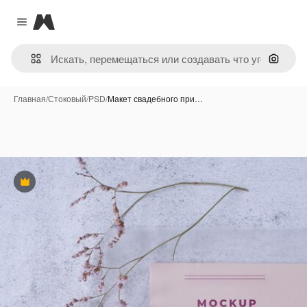
Magnific
Close menu
Поиск 
Главная
/
Стоковый
/
PSD
/
Макет свадебного при…
Премиум