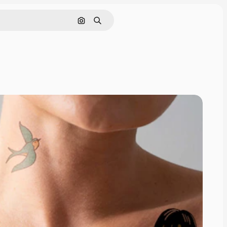
Поиск по изображению
Поиск