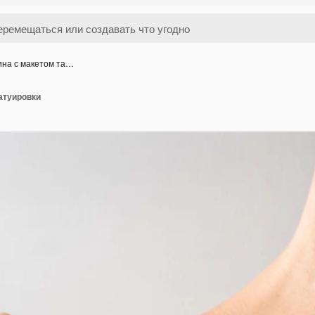
на с макетом та…
атуировки