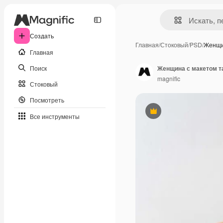
Создать
Главная
/
Стоковый
/
PSD
/
Женщи
Главная
Поиск
Женщина с макетом т
magnific
Стоковый
Посмотреть
Премиум
Все инструменты