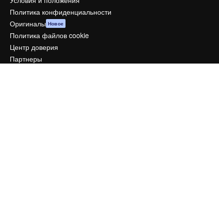
Условия и положения
Политика конфиденциальности
Оригиналы
Новое
Политика файлов cookie
Центр доверия
Партнеры
Предприятие
Компания
Цены
О нас
Reviews
Вакансии
Поиск тенденций
Блог
События
Slidesgo
Продайте свой контент
Помещение для прессы