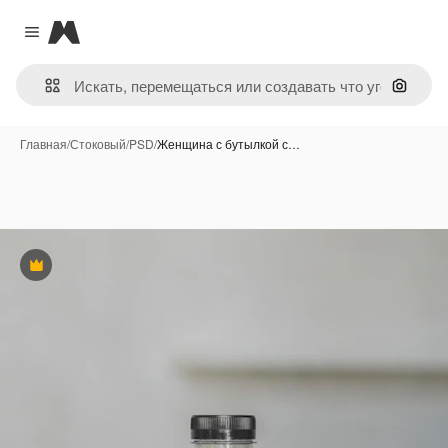
Magnific
Close menu
Поиск 
Главная
/
Стоковый
/
PSD
/
Женщина с бутылкой с…
Премиум