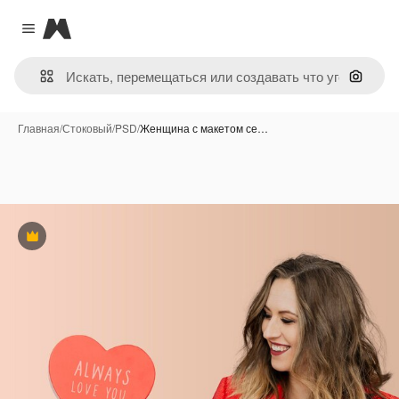
Magnific
Close menu
Поиск 
Главная
/
Стоковый
/
PSD
/
Женщина с макетом се…
Премиум