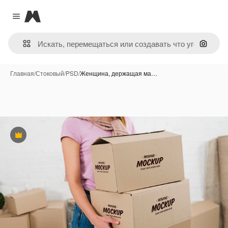
Magnific
Close menu
Поиск 
Главная
/
Стоковый
/
PSD
/
Женщина, держащая ма…
Премиум