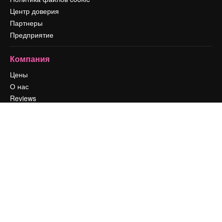
Центр доверия
Партнеры
Предприятие
Компания
Цены
О нас
Reviews
Вакансии
Поиск тенденций
Блог
События
Slidesgo
Продайте свой контент
Помещение для прессы
Ищете magnific.ai
Связаться с нами