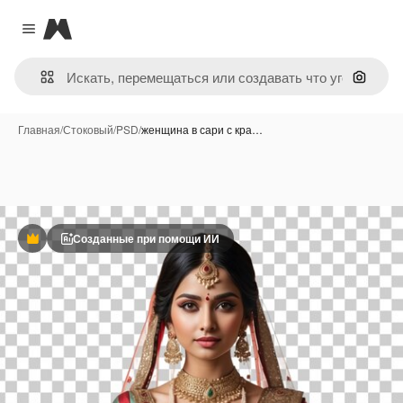
Magnific
Close menu
Поиск 
Главная
/
Стоковый
/
PSD
/
женщина в сари с кра…
Созданные при помощи ИИ
Премиум