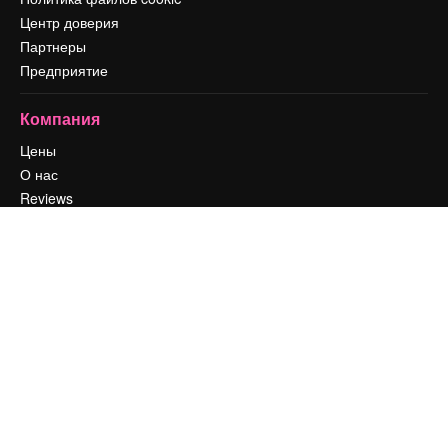
Центр доверия
Партнеры
Предприятие
Компания
Цены
О нас
Reviews
Вакансии
Поиск тенденций
Блог
События
Slidesgo
Продайте свой контент
Помещение для прессы
Ищете magnific.ai
Связаться с нами