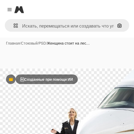
Magnific
Close menu
Поиск 
Главная
/
Стоковый
/
PSD
/
Женщина стоит на лес…
Созданные при помощи ИИ
Премиум