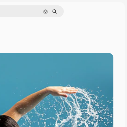
Поиск по изображению
Поиск