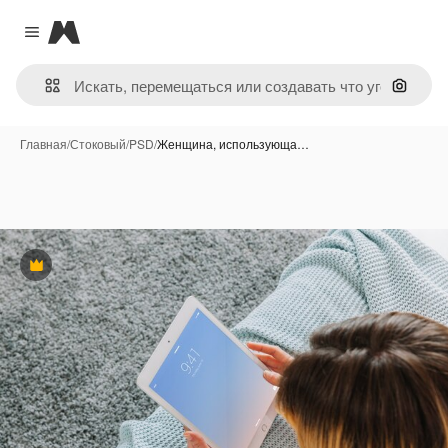
Magnific
Close menu
Поиск 
Главная
/
Стоковый
/
PSD
/
Женщина, использующа…
Премиум