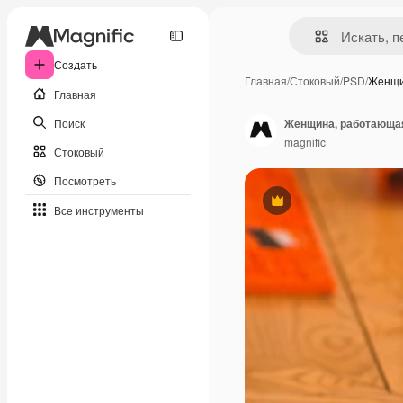
Создать
Главная
/
Стоковый
/
PSD
/
Женщи
Главная
Поиск
Женщина, работающая
magnific
Стоковый
Посмотреть
Премиум
Все инструменты