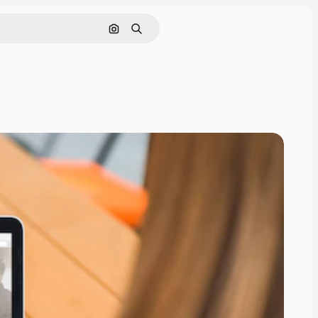
Поиск по изображению
Поиск