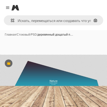
Magnific
Close menu
Поиск 
Главная
/
Стоковый
/
PSD
/
деревянный дощатый п…
Премиум