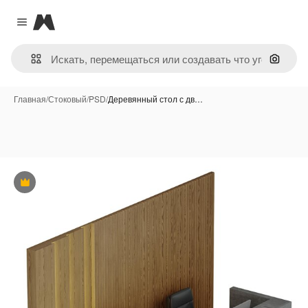
Magnific
Close menu
Поиск 
Главная
/
Стоковый
/
PSD
/
Деревянный стол с дв…
Премиум