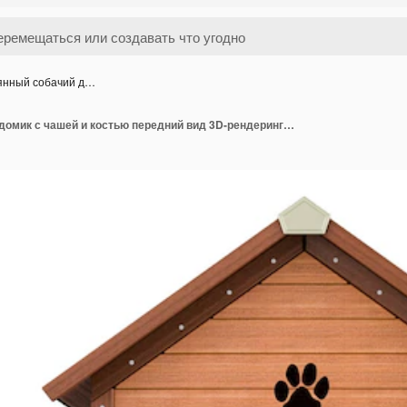
янный собачий д…
Деревянный собачий домик с чашей и костью передний вид 3D-рендеринг изолирован на прозрачном фоне