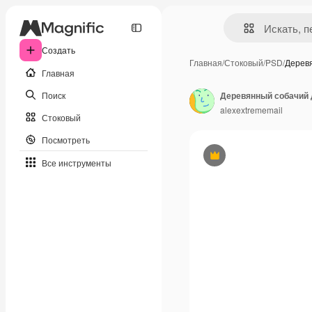
Создать
Главная
/
Стоковый
/
PSD
/
Дерев
Главная
Поиск
alexextrememail
Стоковый
Посмотреть
Премиум
Все инструменты