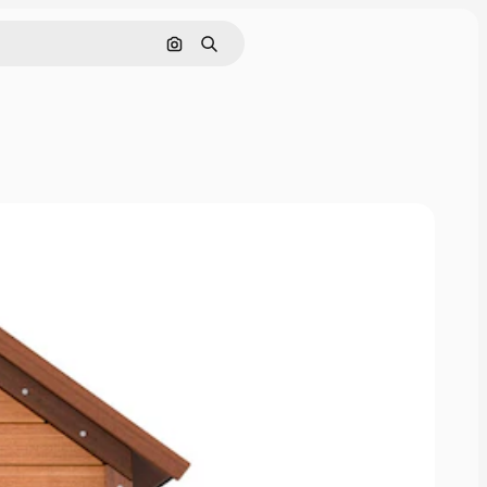
Поиск по изображению
Поиск