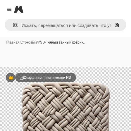
Magnific
Close menu
Поиск 
Главная
/
Стоковый
/
PSD
/
Тканый ванный коврик…
Созданные при помощи ИИ
Премиум