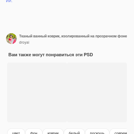
ИИ.
Тканый ванный коврик, изолированный на прозрачном фоне
droyai
Вам также могут понравиться эти PSD
цвет
фон
коврик
белый
роскошь
современн