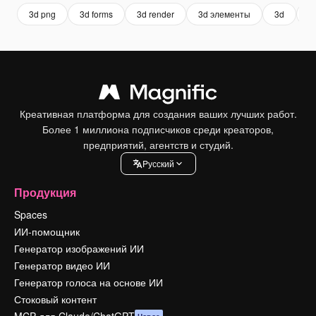
3d png
3d forms
3d render
3d элементы
3d
3d
Креативная платформа для создания ваших лучших работ.
Более 1 миллиона подписчиков среди креаторов,
предприятий, агентств и студий.
Pусский
Продукция
Spaces
ИИ-помощник
Генератор изображений ИИ
Генератор видео ИИ
Генератор голоса на основе ИИ
Стоковый контент
MCP для Claude/ChatGPT
Новое