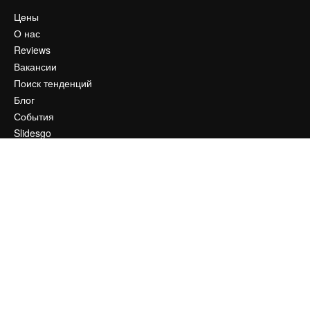
Цены
О нас
Reviews
Вакансии
Поиск тенденций
Блог
События
Slidesgo
Продайте свой контент
Помещение для прессы
Ищете magnific.ai
Связаться с нами
Клиентская поддержка
Instagram
YouTube
LinkedIn
TikTok