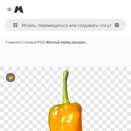
Magnific
Close menu
Поиск 
Главная
/
Стоковый
/
PSD
/
Желтый перец прозрач…
Премиум