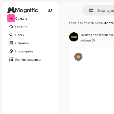
Создать
Главная
/
Стоковый
/
PSD
/
Желта
Главная
Поиск
onlyeps55
Стоковый
Посмотреть
Премиум
Все инструменты