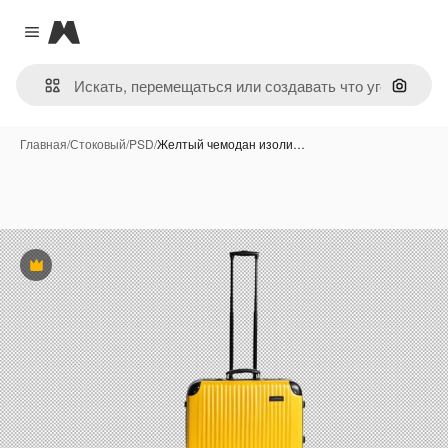
Magnific
Close menu
Поиск 
Главная
/
Стоковый
/
PSD
/
Желтый чемодан изоли…
Премиум