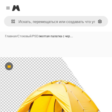
Magnific
Close menu
Поиск 
Главная
/
Стоковый
/
PSD
/
желтая палатка с чер…
Премиум