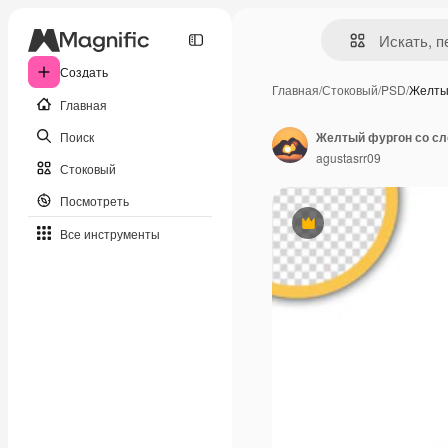
Создать
Главная
/
Стоковый
/
PSD
/
Желты
Главная
Поиск
Желтый фургон со сло
agustasrr09
Стоковый
Посмотреть
Премиум
Все инструменты