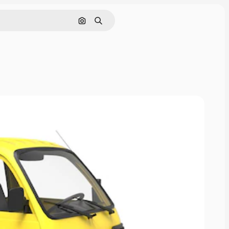
Поиск по изображению
Поиск