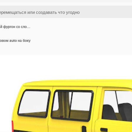
й фургон со сло…
вом auto на боку